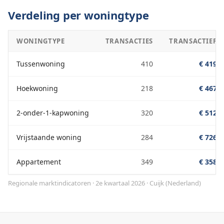
Verdeling per woningtype
WONINGTYPE
TRANSACTIES
TRANSACTIEPRI
Tussenwoning
410
€ 419.0
Hoekwoning
218
€ 467.0
2-onder-1-kapwoning
320
€ 512.0
Vrijstaande woning
284
€ 726.0
Appartement
349
€ 358.0
Regionale marktindicatoren · 2e kwartaal 2026
·
Cuijk
(
Nederland
)