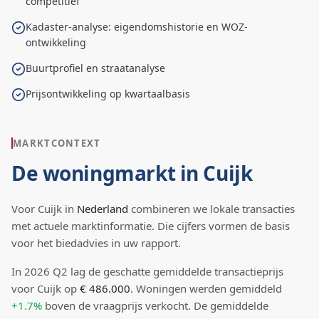
competitief
Kadaster-analyse: eigendomshistorie en WOZ-
ontwikkeling
Buurtprofiel en straatanalyse
Prijsontwikkeling op kwartaalbasis
MARKTCONTEXT
De woningmarkt in
Cuijk
Voor
Cuijk
in
Nederland
combineren we lokale transacties
met actuele marktinformatie. Die cijfers vormen de basis
voor het biedadvies in uw rapport.
In
2026
Q
2
lag de
geschatte
gemiddelde transactieprijs
voor Cuijk
op
€ 486.000
.
Woningen werden gemiddeld
+1.7%
boven
de vraagprijs verkocht.
De gemiddelde