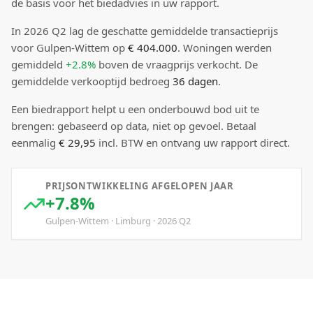
de basis voor het biedadvies in uw rapport.
In
2026
Q
2
lag de
geschatte
gemiddelde transactieprijs
voor Gulpen-Wittem
op
€ 404.000
.
Woningen werden
gemiddeld
+2.8%
boven
de vraagprijs verkocht.
De
gemiddelde verkooptijd bedroeg
36
dagen
.
Een biedrapport helpt u een onderbouwd bod uit te
brengen: gebaseerd op data, niet op gevoel. Betaal
eenmalig
€ 29,95
incl. BTW en ontvang uw rapport direct.
PRIJSONTWIKKELING AFGELOPEN JAAR
+7.8%
Gulpen-Wittem
·
Limburg
·
2026
Q
2