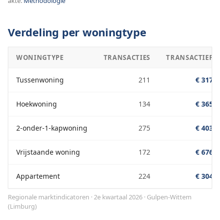
akte.
Methodologie
Verdeling per woningtype
WONINGTYPE
TRANSACTIES
TRANSACTIEPRI
Tussenwoning
211
€ 317.0
Hoekwoning
134
€ 365.0
2-onder-1-kapwoning
275
€ 403.0
Vrijstaande woning
172
€ 676.0
Appartement
224
€ 304.0
Regionale marktindicatoren · 2e kwartaal 2026
·
Gulpen-Wittem
(
Limburg
)