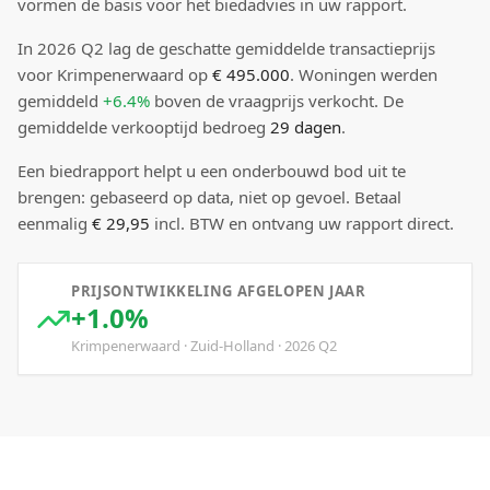
vormen de basis voor het biedadvies in uw rapport.
In
2026
Q
2
lag de
geschatte
gemiddelde transactieprijs
voor Krimpenerwaard
op
€ 495.000
.
Woningen werden
gemiddeld
+6.4%
boven
de vraagprijs verkocht.
De
gemiddelde verkooptijd bedroeg
29
dagen
.
Een biedrapport helpt u een onderbouwd bod uit te
brengen: gebaseerd op data, niet op gevoel. Betaal
eenmalig
€ 29,95
incl. BTW en ontvang uw rapport direct.
PRIJSONTWIKKELING AFGELOPEN JAAR
+1.0%
Krimpenerwaard
·
Zuid-Holland
·
2026
Q
2