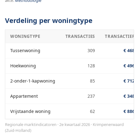
akte.
Methodologie
Verdeling per woningtype
WONINGTYPE
TRANSACTIES
TRANSACTIEPRI
Tussenwoning
309
€ 468.0
Hoekwoning
128
€ 496.0
2-onder-1-kapwoning
85
€ 712.0
Appartement
237
€ 348.0
Vrijstaande woning
62
€ 886.0
Regionale marktindicatoren · 2e kwartaal 2026
·
Krimpenerwaard
(
Zuid-Holland
)