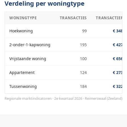
Verdeling per woningtype
WONINGTYPE
TRANSACTIES
TRANSACTIEPRI
Hoekwoning
99
€ 348.0
2-onder-1-kapwoning
195
€ 427.0
Vrijstaande woning
100
€ 656.0
Appartement
124
€ 273.0
Tussenwoning
184
€ 322.0
Regionale marktindicatoren · 2e kwartaal 2026
·
Reimerswaal
(
Zeeland
)