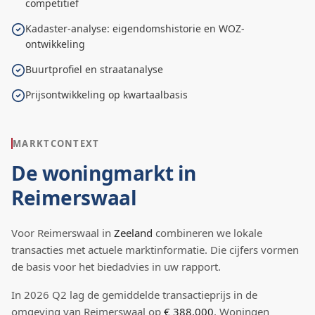
competitief
Kadaster-analyse: eigendomshistorie en WOZ-
ontwikkeling
Buurtprofiel en straatanalyse
Prijsontwikkeling op kwartaalbasis
MARKTCONTEXT
De woningmarkt in
Reimerswaal
Voor
Reimerswaal
in
Zeeland
combineren we lokale
transacties met actuele marktinformatie. Die cijfers vormen
de basis voor het biedadvies in uw rapport.
In
2026
Q
2
lag de
gemiddelde transactieprijs
in de
omgeving van Reimerswaal
op
€ 388.000
.
Woningen