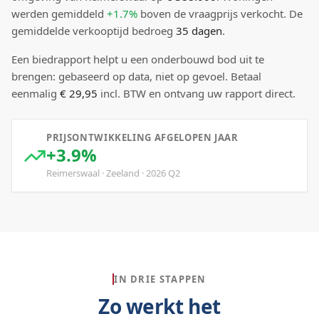
werden gemiddeld
+1.7%
boven
de vraagprijs verkocht.
De
gemiddelde verkooptijd bedroeg
35
dagen
.
Een biedrapport helpt u een onderbouwd bod uit te
brengen: gebaseerd op data, niet op gevoel. Betaal
eenmalig
€ 29,95
incl. BTW en ontvang uw rapport direct.
PRIJSONTWIKKELING AFGELOPEN JAAR
+3.9%
Reimerswaal
·
Zeeland
·
2026
Q
2
IN DRIE STAPPEN
Zo werkt het