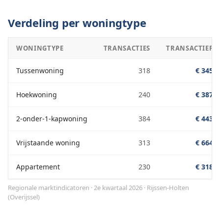
Verdeling per woningtype
WONINGTYPE
TRANSACTIES
TRANSACTIEPRI
Tussenwoning
318
€ 345.0
Hoekwoning
240
€ 387.0
2-onder-1-kapwoning
384
€ 443.0
Vrijstaande woning
313
€ 664.0
Appartement
230
€ 318.0
Regionale marktindicatoren · 2e kwartaal 2026
·
Rijssen-Holten
(
Overijssel
)