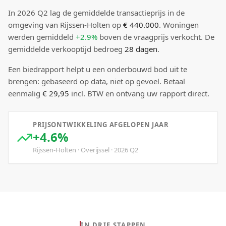
In
2026
Q
2
lag de
gemiddelde transactieprijs
in de
omgeving van Rijssen-Holten
op
€ 440.000
.
Woningen
werden gemiddeld
+2.9%
boven
de vraagprijs verkocht.
De
gemiddelde verkooptijd bedroeg
28
dagen
.
Een biedrapport helpt u een onderbouwd bod uit te
brengen: gebaseerd op data, niet op gevoel. Betaal
eenmalig
€ 29,95
incl. BTW en ontvang uw rapport direct.
PRIJSONTWIKKELING AFGELOPEN JAAR
+4.6%
Rijssen-Holten
·
Overijssel
·
2026
Q
2
IN DRIE STAPPEN