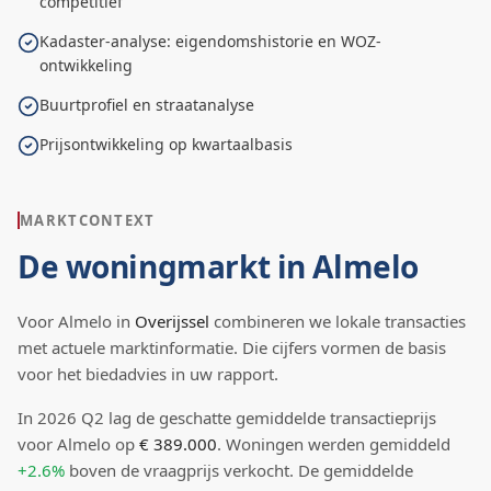
competitief
Kadaster-analyse: eigendomshistorie en WOZ-
ontwikkeling
Buurtprofiel en straatanalyse
Prijsontwikkeling op kwartaalbasis
MARKTCONTEXT
De woningmarkt in
Almelo
Voor
Almelo
in
Overijssel
combineren we lokale transacties
met actuele marktinformatie. Die cijfers vormen de basis
voor het biedadvies in uw rapport.
In
2026
Q
2
lag de
geschatte
gemiddelde transactieprijs
voor Almelo
op
€ 389.000
.
Woningen werden gemiddeld
+2.6%
boven
de vraagprijs verkocht.
De gemiddelde