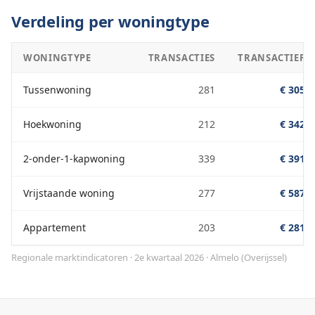
Verdeling per woningtype
WONINGTYPE
TRANSACTIES
TRANSACTIEPRI
Tussenwoning
281
€ 305.0
Hoekwoning
212
€ 342.0
2-onder-1-kapwoning
339
€ 391.0
Vrijstaande woning
277
€ 587.0
Appartement
203
€ 281.0
Regionale marktindicatoren · 2e kwartaal 2026
·
Almelo
(
Overijssel
)