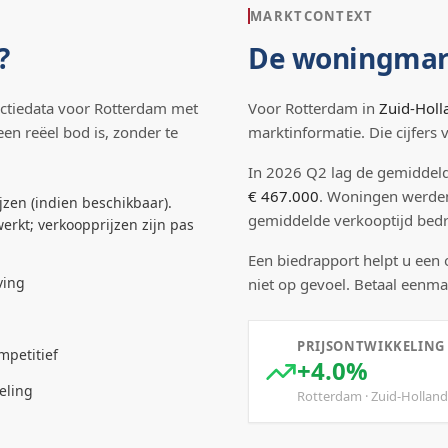
MARKTCONTEXT
?
De woningmar
ctiedata voor
Rotterdam
met
Voor
Rotterdam
in
Zuid-Holl
een reëel bod is, zonder te
marktinformatie. Die cijfers
In
2026
Q
2
lag de
gemiddeld
€ 467.000
.
Woningen werde
jzen (indien beschikbaar).
gemiddelde verkooptijd be
erkt; verkoopprijzen zijn pas
Een biedrapport helpt u een
ving
niet op gevoel. Betaal eenma
PRIJSONTWIKKELING
mpetitief
+4.0%
eling
Rotterdam
·
Zuid-Holland