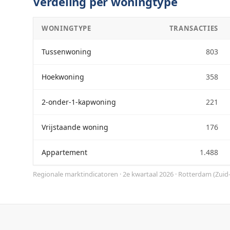
Verdeling per woningtype
WONINGTYPE
TRANSACTIES
Tussenwoning
803
Hoekwoning
358
2-onder-1-kapwoning
221
Vrijstaande woning
176
Appartement
1.488
Regionale marktindicatoren · 2e kwartaal 2026
·
Rotterdam
(
Zuid