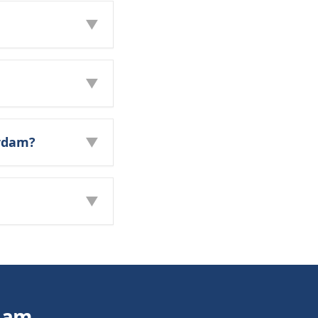
▼
▼
erdam?
▼
▼
dam