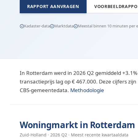
RAPPORT AANVRAGEN
VOORBEELDRAPPOR
Kadaster-data
Marktdata
Meestal binnen 10 minuten per e-
In Rotterdam werd in 2026 Q2 gemiddeld +3.1%
transactieprijs lag op € 467.000. Deze cijfers z
CBS-gemeentedata.
Methodologie
Woningmarkt in
Rotterdam
Zuid-Holland
·
2026
Q
2
· Meest recente kwartaaldata