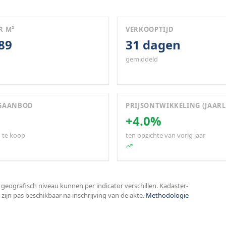
R M²
VERKOOPTIJD
589
31 dagen
gemiddeld
GAANBOD
PRIJSONTWIKKELING (JAARL
1
+4.0%
 te koop
ten opzichte van vorig jaar
 geografisch niveau kunnen per indicator verschillen. Kadaster-
zijn pas beschikbaar na inschrijving van de akte.
Methodologie