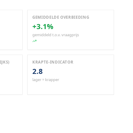
GEMIDDELDE OVERBIEDING
+3.1%
gemiddeld t.o.v. vraagprijs
IJKS)
KRAPTE-INDICATOR
2.8
lager = krapper