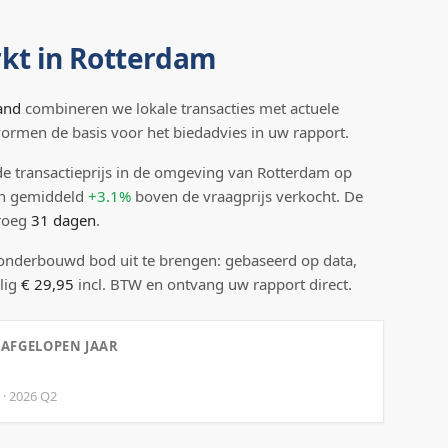
kt in
Rotterdam
and
combineren we lokale transacties met actuele
 vormen de basis voor het biedadvies in uw rapport.
e transactieprijs
in de omgeving van Rotterdam
op
n gemiddeld
+3.1%
boven
de vraagprijs verkocht.
De
droeg
31
dagen
.
 onderbouwd bod uit te brengen: gebaseerd op data,
lig
€ 29,95
incl. BTW en ontvang uw rapport direct.
 AFGELOPEN JAAR
·
2026
Q
2