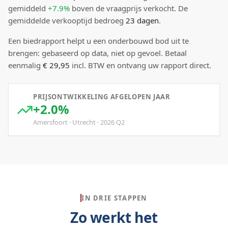
gemiddeld
+7.9%
boven
de vraagprijs verkocht.
De
gemiddelde verkooptijd bedroeg
23
dagen
.
Een biedrapport helpt u een onderbouwd bod uit te
brengen: gebaseerd op data, niet op gevoel. Betaal
eenmalig
€ 29,95
incl. BTW en ontvang uw rapport direct.
PRIJSONTWIKKELING AFGELOPEN JAAR
+2.0%
Amersfoort
·
Utrecht
·
2026
Q
2
IN DRIE STAPPEN
Zo werkt het