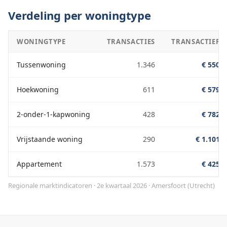
Verdeling per woningtype
WONINGTYPE
TRANSACTIES
TRANSACTIEPRI
Tussenwoning
1.346
€ 550.0
Hoekwoning
611
€ 579.0
2-onder-1-kapwoning
428
€ 782.0
Vrijstaande woning
290
€ 1.101.
Appartement
1.573
€ 425.0
Regionale marktindicatoren · 2e kwartaal 2026
·
Amersfoort
(
Utrecht
)