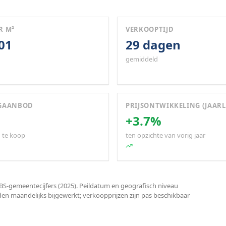
R M²
VERKOOPTIJD
201
29 dagen
gemiddeld
GAANBOD
PRIJSONTWIKKELING (JAARL
+3.7%
 te koop
ten opzichte van vorig jaar
S-gemeentecijfers (2025). Peildatum en geografisch niveau
den maandelijks bijgewerkt; verkoopprijzen zijn pas beschikbaar