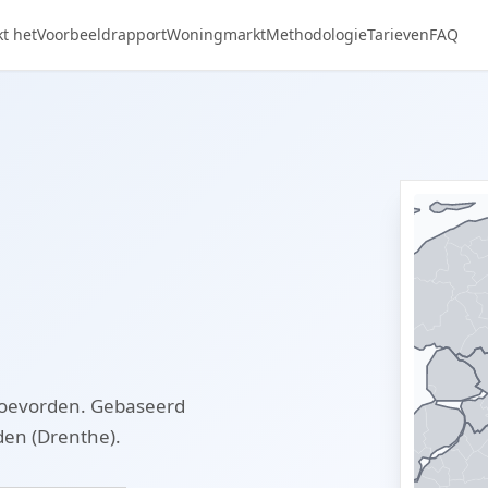
t het
Voorbeeldrapport
Woningmarkt
Methodologie
Tarieven
FAQ
Coevorden. Gebaseerd
den (Drenthe).