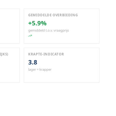
GEMIDDELDE OVERBIEDING
+5.9%
gemiddeld t.o.v. vraagprijs
IJKS)
KRAPTE-INDICATOR
3.8
lager = krapper