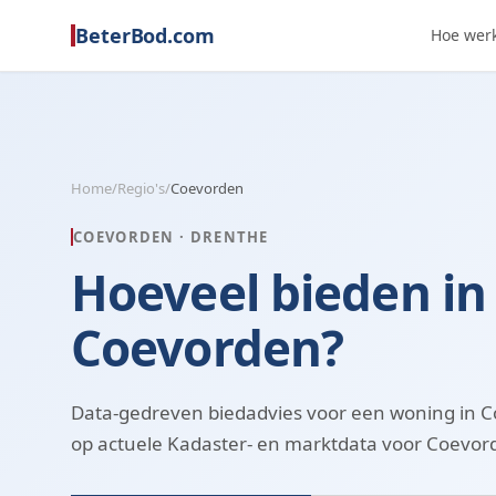
BeterBod.com
Hoe werk
Home
/
Regio's
/
Coevorden
COEVORDEN
·
DRENTHE
Hoeveel bieden in
Coevorden?
Data-gedreven biedadvies voor een woning in 
op actuele Kadaster- en marktdata voor Coevor