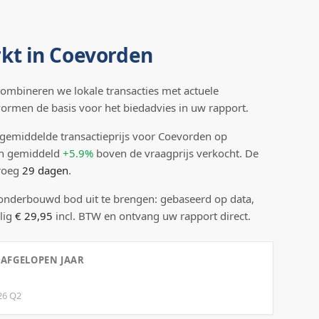
kt in
Coevorden
ombineren we lokale transacties met actuele
 vormen de basis voor het biedadvies in uw rapport.
gemiddelde transactieprijs
voor Coevorden
op
n gemiddeld
+5.9%
boven
de vraagprijs verkocht.
De
droeg
29
dagen
.
 onderbouwd bod uit te brengen: gebaseerd op data,
lig
€ 29,95
incl. BTW en ontvang uw rapport direct.
 AFGELOPEN JAAR
26
Q
2