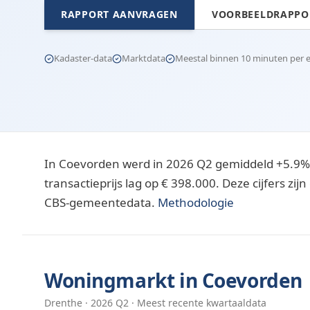
RAPPORT AANVRAGEN
VOORBEELDRAPPOR
Kadaster-data
Marktdata
Meestal binnen 10 minuten per e-
In Coevorden werd in 2026 Q2 gemiddeld +5.9%
transactieprijs lag op € 398.000. Deze cijfers z
CBS-gemeentedata.
Methodologie
Woningmarkt in
Coevorden
Drenthe
·
2026
Q
2
· Meest recente kwartaaldata