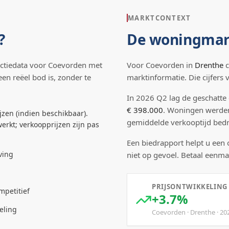
MARKTCONTEXT
?
De woningmar
ctiedata voor
Coevorden
met
Voor
Coevorden
in
Drenthe
c
een reëel bod is, zonder te
marktinformatie. Die cijfers
In
2026
Q
2
lag de
geschatte
€ 398.000
.
Woningen werde
jzen (indien beschikbaar).
gemiddelde verkooptijd be
erkt; verkoopprijzen zijn pas
Een biedrapport helpt u een
ving
niet op gevoel. Betaal eenma
PRIJSONTWIKKELING
mpetitief
+3.7%
eling
Coevorden
·
Drenthe
·
20