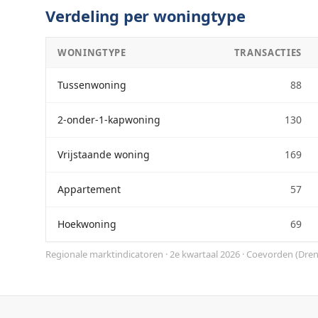
Verdeling per woningtype
WONINGTYPE
TRANSACTIES
Tussenwoning
88
2-onder-1-kapwoning
130
Vrijstaande woning
169
Appartement
57
Hoekwoning
69
Regionale marktindicatoren · 2e kwartaal 2026
·
Coevorden
(
Dren