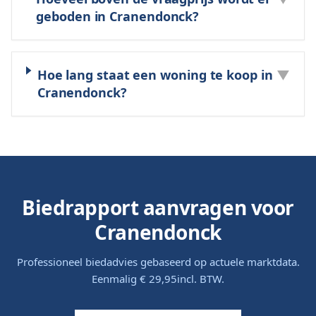
geboden in Cranendonck?
Hoe lang staat een woning te koop in
▼
Cranendonck?
Biedrapport aanvragen voor
Cranendonck
Professioneel biedadvies gebaseerd op actuele marktdata.
Eenmalig
€ 29,95
incl. BTW.