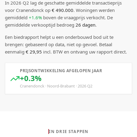
In
2026
Q
2
lag de
geschatte
gemiddelde transactieprijs
voor Cranendonck
op
€ 490.000
.
Woningen werden
gemiddeld
+1.6%
boven
de vraagprijs verkocht.
De
gemiddelde verkooptijd bedroeg
26
dagen
.
Een biedrapport helpt u een onderbouwd bod uit te
brengen: gebaseerd op data, niet op gevoel. Betaal
eenmalig
€ 29,95
incl. BTW en ontvang uw rapport direct.
PRIJSONTWIKKELING AFGELOPEN JAAR
+0.3%
Cranendonck
·
Noord-Brabant
·
2026
Q
2
IN DRIE STAPPEN