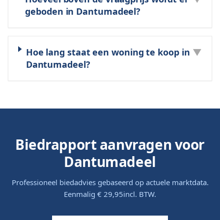
geboden in Dantumadeel?
Hoe lang staat een woning te koop in
▼
Dantumadeel?
Biedrapport aanvragen voor
Dantumadeel
Professioneel biedadvies gebaseerd op actuele marktdata.
Eenmalig
€ 29,95
incl. BTW.