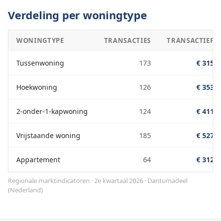
Verdeling per woningtype
WONINGTYPE
TRANSACTIES
TRANSACTIEPRI
Tussenwoning
173
€ 315.0
Hoekwoning
126
€ 353.0
2-onder-1-kapwoning
124
€ 411.0
Vrijstaande woning
185
€ 527.0
Appartement
64
€ 312.0
Regionale marktindicatoren · 2e kwartaal 2026
·
Dantumadeel
(
Nederland
)