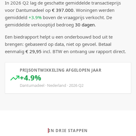
In
2026
Q
2
lag de
geschatte
gemiddelde transactieprijs
voor Dantumadeel
op
€ 397.000
.
Woningen werden
gemiddeld
+3.9%
boven
de vraagprijs verkocht.
De
gemiddelde verkooptijd bedroeg
30
dagen
.
Een biedrapport helpt u een onderbouwd bod uit te
brengen: gebaseerd op data, niet op gevoel. Betaal
eenmalig
€ 29,95
incl. BTW en ontvang uw rapport direct.
PRIJSONTWIKKELING AFGELOPEN JAAR
+4.9%
Dantumadeel
·
Nederland
·
2026
Q
2
IN DRIE STAPPEN