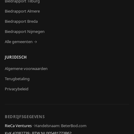
Biedrapport
Tilburg
Biedrapport
Almere
Biedrapport
Breda
Biedrapport
Nijmegen
Alle gemeenten →
JURIDISCH
Algemene voorwaarden
Terugbetaling
Privacybeleid
BEDRIJFSGEGEVENS
RieCa Ventures
·
Handelsnaam: BeterBod.com
KvK
42082739
· BTW
NL005481773B62