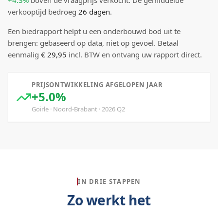
+4.3%
boven
de vraagprijs verkocht.
De gemiddelde
verkooptijd bedroeg
26
dagen
.
Een biedrapport helpt u een onderbouwd bod uit te
brengen: gebaseerd op data, niet op gevoel. Betaal
eenmalig
€ 29,95
incl. BTW en ontvang uw rapport direct.
PRIJSONTWIKKELING AFGELOPEN JAAR
+5.0%
Goirle
·
Noord-Brabant
·
2026
Q
2
IN DRIE STAPPEN
Zo werkt het