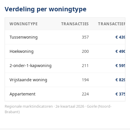
Verdeling per woningtype
WONINGTYPE
TRANSACTIES
TRANSACTIEPRI
Tussenwoning
357
€ 439.0
Hoekwoning
200
€ 490.0
2-onder-1-kapwoning
211
€ 595.0
Vrijstaande woning
194
€ 829.0
Appartement
224
€ 375.0
Regionale marktindicatoren · 2e kwartaal 2026
·
Goirle
(
Noord-
Brabant
)