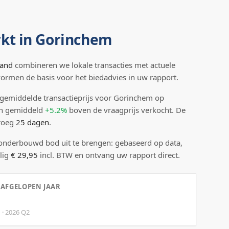
kt in
Gorinchem
land
combineren we lokale transacties met actuele
 vormen de basis voor het biedadvies in uw rapport.
gemiddelde transactieprijs
voor Gorinchem
op
n gemiddeld
+5.2%
boven
de vraagprijs verkocht.
De
droeg
25
dagen
.
 onderbouwd bod uit te brengen: gebaseerd op data,
lig
€ 29,95
incl. BTW en ontvang uw rapport direct.
 AFGELOPEN JAAR
d
·
2026
Q
2