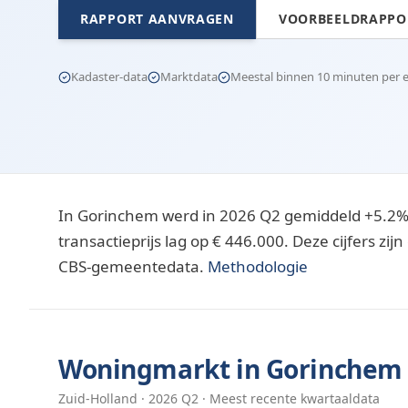
RAPPORT AANVRAGEN
VOORBEELDRAPPOR
Kadaster-data
Marktdata
Meestal binnen 10 minuten per e-
In Gorinchem werd in 2026 Q2 gemiddeld +5.2%
transactieprijs lag op € 446.000. Deze cijfers z
CBS-gemeentedata.
Methodologie
Woningmarkt in
Gorinchem
Zuid-Holland
·
2026
Q
2
· Meest recente kwartaaldata