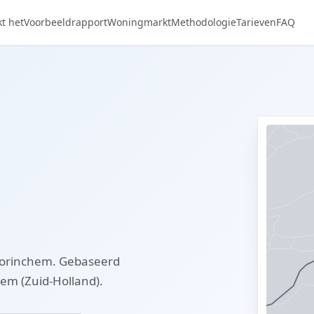
t het
Voorbeeldrapport
Woningmarkt
Methodologie
Tarieven
FAQ
Gorinchem. Gebaseerd
em (Zuid-Holland).