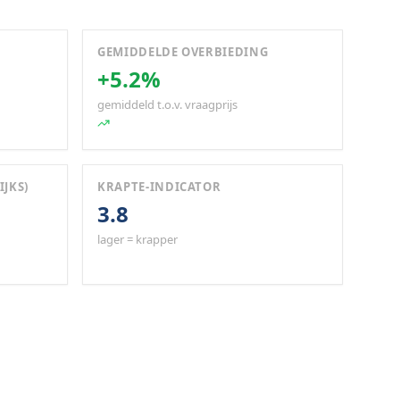
GEMIDDELDE OVERBIEDING
+5.2%
gemiddeld t.o.v. vraagprijs
IJKS)
KRAPTE-INDICATOR
3.8
lager = krapper