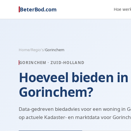
BeterBod.com
Hoe werk
Home
/
Regio's
/
Gorinchem
GORINCHEM
·
ZUID-HOLLAND
Hoeveel bieden in
Gorinchem?
Data-gedreven biedadvies voor een woning in 
op actuele Kadaster- en marktdata voor Gorinch