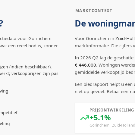
MARKTCONTEXT
?
De woningmar
ctiedata voor
Gorinchem
Voor
Gorinchem
in
Zuid-Hol
 wat een reëel bod is, zonder
marktinformatie. Die cijfers
In
2026
Q
2
lag de
geschatte
€ 446.000
.
Woningen werde
jzen (indien beschikbaar).
gemiddelde verkooptijd be
erkt; verkoopprijzen zijn pas
Een biedrapport helpt u een
ving
niet op gevoel. Betaal eenma
PRIJSONTWIKKELING
mpetitief
+5.1%
eling
Gorinchem
·
Zuid-Hollan