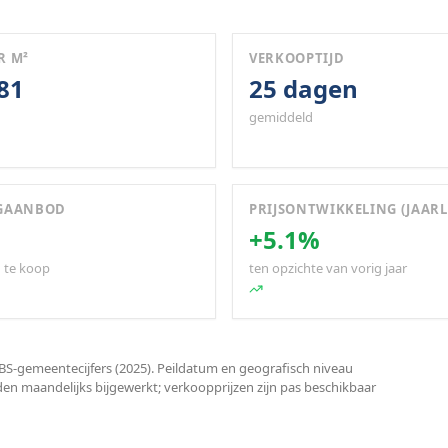
R M²
VERKOOPTIJD
381
25 dagen
gemiddeld
GAANBOD
PRIJSONTWIKKELING (JAARL
+5.1%
 te koop
ten opzichte van vorig jaar
S-gemeentecijfers (2025). Peildatum en geografisch niveau
den maandelijks bijgewerkt; verkoopprijzen zijn pas beschikbaar