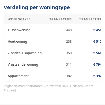
Verdeling per woningtype
WONINGTYPE
TRANSACTIES
TRANSACTIEPRI
Tussenwoning
448
€ 458.0
Hoekwoning
238
€ 512.0
2-onder-1-kapwoning
350
€ 560.0
Vrijstaande woning
311
€ 794.0
Appartement
382
€ 392.0
Regionale marktindicatoren · 2e kwartaal 2026
·
Heusden
(
Noord-
Brabant
)