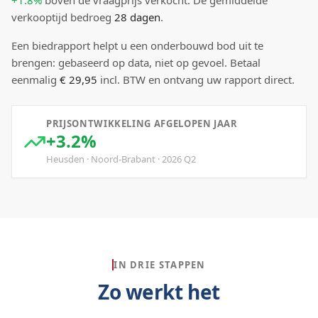
+1.8%
boven
de vraagprijs verkocht.
De gemiddelde
verkooptijd bedroeg
28
dagen
.
Een biedrapport helpt u een onderbouwd bod uit te
brengen: gebaseerd op data, niet op gevoel. Betaal
eenmalig
€ 29,95
incl. BTW en ontvang uw rapport direct.
PRIJSONTWIKKELING AFGELOPEN JAAR
+3.2%
Heusden
·
Noord-Brabant
·
2026
Q
2
IN DRIE STAPPEN
Zo werkt het