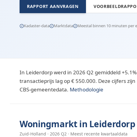
RAPPORT AANVRAGEN
VOORBEELDRAPPOR
Kadaster-data
Marktdata
Meestal binnen 10 minuten per e-
In Leiderdorp werd in 2026 Q2 gemiddeld +5.1%
transactieprijs lag op € 550.000. Deze cijfers z
CBS-gemeentedata.
Methodologie
Woningmarkt in
Leiderdorp
Zuid-Holland
·
2026
Q
2
· Meest recente kwartaaldata