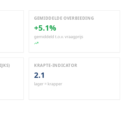
GEMIDDELDE OVERBIEDING
+5.1%
gemiddeld t.o.v. vraagprijs
IJKS)
KRAPTE-INDICATOR
2.1
lager = krapper