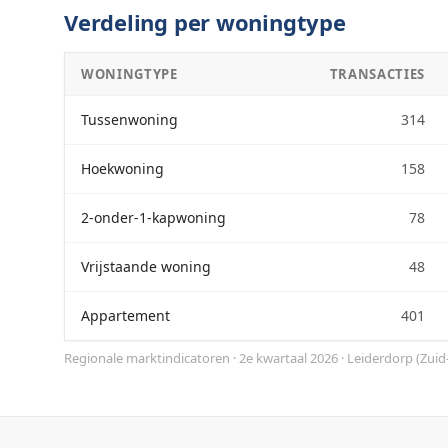
Verdeling per woningtype
WONINGTYPE
TRANSACTIES
Tussenwoning
314
Hoekwoning
158
2-onder-1-kapwoning
78
Vrijstaande woning
48
Appartement
401
Regionale marktindicatoren · 2e kwartaal 2026
·
Leiderdorp
(
Zuid