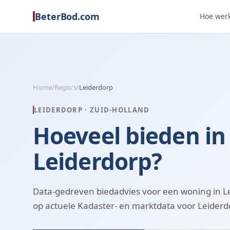
BeterBod.com
Hoe werk
Home
/
Regio's
/
Leiderdorp
LEIDERDORP
·
ZUID-HOLLAND
Hoeveel bieden in
Leiderdorp?
Data-gedreven biedadvies voor een woning in L
op actuele Kadaster- en marktdata voor Leiderdo