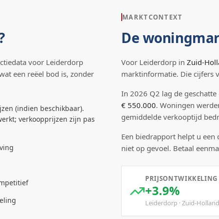
MARKTCONTEXT
?
De woningmar
ctiedata voor
Leiderdorp
Voor
Leiderdorp
in
Zuid-Hol
 wat een reëel bod is, zonder
marktinformatie. Die cijfers
In
2026
Q
2
lag de
geschatte
€ 550.000
.
Woningen werde
jzen (indien beschikbaar).
gemiddelde verkooptijd be
erkt; verkoopprijzen zijn pas
Een biedrapport helpt u een
ving
niet op gevoel. Betaal eenma
PRIJSONTWIKKELING
mpetitief
+3.9%
eling
Leiderdorp
·
Zuid-Hollan