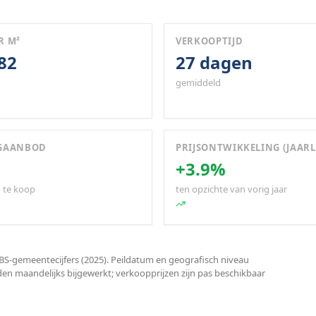
R M²
VERKOOPTIJD
282
27 dagen
gemiddeld
GAANBOD
PRIJSONTWIKKELING (JAARL
+3.9%
 te koop
ten opzichte van vorig jaar
S-gemeentecijfers (2025). Peildatum en geografisch niveau
den maandelijks bijgewerkt; verkoopprijzen zijn pas beschikbaar