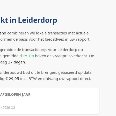
kt in
Leiderdorp
land
combineren we lokale transacties met actuele
 vormen de basis voor het biedadvies in uw rapport.
gemiddelde transactieprijs
voor Leiderdorp
op
n gemiddeld
+5.1%
boven
de vraagprijs verkocht.
De
droeg
27
dagen
.
 onderbouwd bod uit te brengen: gebaseerd op data,
lig
€ 29,95
incl. BTW en ontvang uw rapport direct.
 AFGELOPEN JAAR
d
·
2026
Q
2