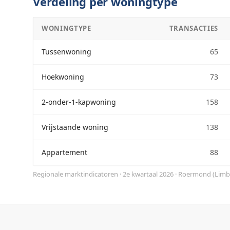
Verdeling per woningtype
WONINGTYPE
TRANSACTIES
Tussenwoning
65
Hoekwoning
73
2-onder-1-kapwoning
158
Vrijstaande woning
138
Appartement
88
Regionale marktindicatoren · 2e kwartaal 2026
·
Roermond
(
Limb