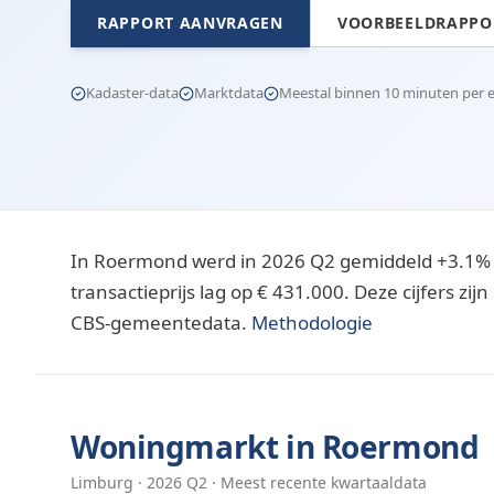
RAPPORT AANVRAGEN
VOORBEELDRAPPOR
Kadaster-data
Marktdata
Meestal binnen 10 minuten per e-
In Roermond werd in 2026 Q2 gemiddeld +3.1% 
transactieprijs lag op € 431.000. Deze cijfers z
CBS-gemeentedata.
Methodologie
Woningmarkt in
Roermond
Limburg
·
2026
Q
2
· Meest recente kwartaaldata