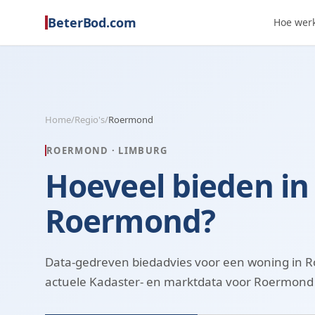
BeterBod.com
Hoe werk
Home
/
Regio's
/
Roermond
ROERMOND
·
LIMBURG
Hoeveel bieden in
Roermond?
Data-gedreven biedadvies voor een woning in 
actuele Kadaster- en marktdata voor Roermond 