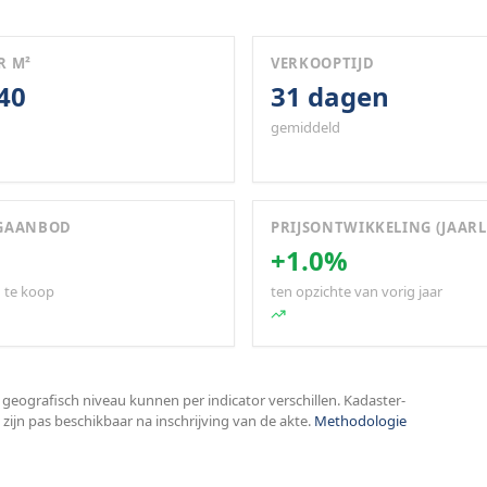
R M²
VERKOOPTIJD
540
31 dagen
gemiddeld
GAANBOD
PRIJSONTWIKKELING (JAARL
+1.0%
 te koop
ten opzichte van vorig jaar
 geografisch niveau kunnen per indicator verschillen. Kadaster-
zijn pas beschikbaar na inschrijving van de akte.
Methodologie