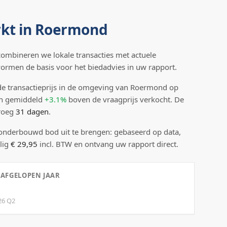
kt in
Roermond
ombineren we lokale transacties met actuele
 vormen de basis voor het biedadvies in uw rapport.
e transactieprijs
in de omgeving van Roermond
op
n gemiddeld
+3.1%
boven
de vraagprijs verkocht.
De
droeg
31
dagen
.
 onderbouwd bod uit te brengen: gebaseerd op data,
lig
€ 29,95
incl. BTW en ontvang uw rapport direct.
 AFGELOPEN JAAR
26
Q
2