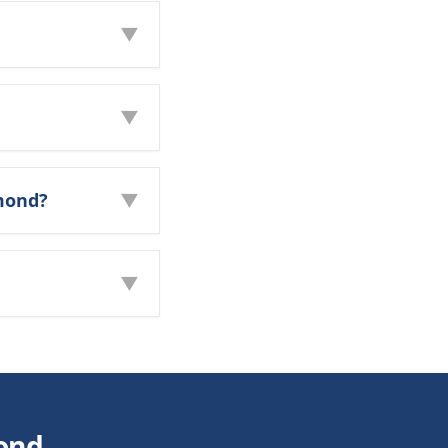
▼
▼
rmond?
▼
▼
ond