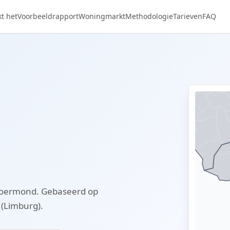
t het
Voorbeeldrapport
Woningmarkt
Methodologie
Tarieven
FAQ
Roermond. Gebaseerd op
(Limburg).