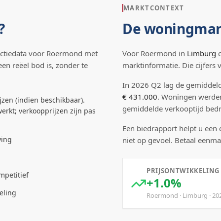
MARKTCONTEXT
?
De woningmar
ctiedata voor
Roermond
met
Voor
Roermond
in
Limburg
c
een reëel bod is, zonder te
marktinformatie. Die cijfers
In
2026
Q
2
lag de
gemiddeld
€ 431.000
.
Woningen werde
jzen (indien beschikbaar).
gemiddelde verkooptijd be
erkt; verkoopprijzen zijn pas
Een biedrapport helpt u een
ving
niet op gevoel. Betaal eenma
PRIJSONTWIKKELING
mpetitief
+1.0%
eling
Roermond
·
Limburg
·
20