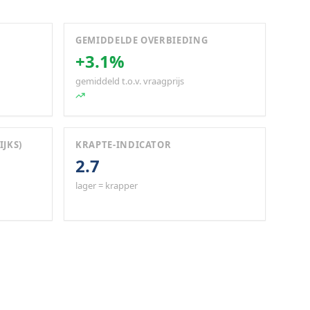
GEMIDDELDE OVERBIEDING
+3.1%
gemiddeld t.o.v. vraagprijs
IJKS)
KRAPTE-INDICATOR
2.7
lager = krapper