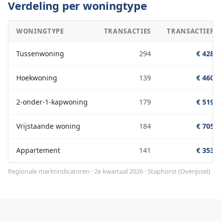
Verdeling per woningtype
WONINGTYPE
TRANSACTIES
TRANSACTIEPRI
Tussenwoning
294
€ 428.0
Hoekwoning
139
€ 460.0
2-onder-1-kapwoning
179
€ 519.0
Vrijstaande woning
184
€ 705.0
Appartement
141
€ 353.0
Regionale marktindicatoren · 2e kwartaal 2026
·
Staphorst
(
Overijssel
)