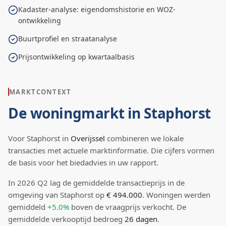
Kadaster-analyse: eigendomshistorie en WOZ-
ontwikkeling
Buurtprofiel en straatanalyse
Prijsontwikkeling op kwartaalbasis
MARKTCONTEXT
De woningmarkt in
Staphorst
Voor
Staphorst
in
Overijssel
combineren we lokale
transacties met actuele marktinformatie. Die cijfers vormen
de basis voor het biedadvies in uw rapport.
In
2026
Q
2
lag de
gemiddelde transactieprijs
in de
omgeving van Staphorst
op
€ 494.000
.
Woningen werden
gemiddeld
+5.0%
boven
de vraagprijs verkocht.
De
gemiddelde verkooptijd bedroeg
26
dagen
.