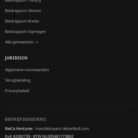
Biedrapport
Tilburg
Biedrapport
Almere
Biedrapport
Breda
Biedrapport
Nijmegen
Alle gemeenten →
JURIDISCH
Algemene voorwaarden
Terugbetaling
Privacybeleid
BEDRIJFSGEGEVENS
RieCa Ventures
·
Handelsnaam: BeterBod.com
KvK
42082739
· BTW
NL005481773B62