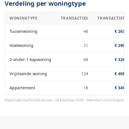
Verdeling per woningtype
WONINGTYPE
TRANSACTIES
TRANSACTIEPRI
Tussenwoning
48
€ 263.0
Hoekwoning
21
€ 290.0
2-onder-1-kapwoning
68
€ 326.0
Vrijstaande woning
124
€ 408.0
Appartement
18
€ 349.0
Regionale marktindicatoren · 2e kwartaal 2026
·
Veendam
(
Groningen
)