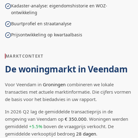
Kadaster-analyse: eigendomshistorie en WOZ-
ontwikkeling
Buurtprofiel en straatanalyse
Prijsontwikkeling op kwartaalbasis
MARKTCONTEXT
De woningmarkt in
Veendam
Voor
Veendam
in
Groningen
combineren we lokale
transacties met actuele marktinformatie. Die cijfers vormen
de basis voor het biedadvies in uw rapport.
In
2026
Q
2
lag de
gemiddelde transactieprijs
in de
omgeving van Veendam
op
€ 350.000
.
Woningen werden
gemiddeld
+5.5%
boven
de vraagprijs verkocht.
De
gemiddelde verkooptijd bedroeg
28
dagen
.