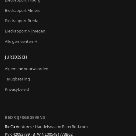
Biedrapport
Tilburg
Biedrapport
Almere
Biedrapport
Breda
Biedrapport
Nijmegen
Alle gemeenten →
JURIDISCH
Algemene voorwaarden
Terugbetaling
Privacybeleid
BEDRIJFSGEGEVENS
RieCa Ventures
·
Handelsnaam: BeterBod.com
KvK
42082739
· BTW
NL005481773B62