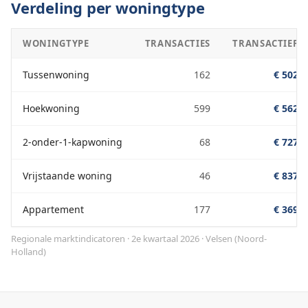
Verdeling per woningtype
WONINGTYPE
TRANSACTIES
TRANSACTIEPRI
Tussenwoning
162
€ 502.0
Hoekwoning
599
€ 562.0
2-onder-1-kapwoning
68
€ 727.0
Vrijstaande woning
46
€ 837.0
Appartement
177
€ 369.0
Regionale marktindicatoren · 2e kwartaal 2026
·
Velsen
(
Noord-
Holland
)