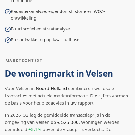
competitief
Kadaster-analyse: eigendomshistorie en WOZ-
ontwikkeling
Buurtprofiel en straatanalyse
Prijsontwikkeling op kwartaalbasis
MARKTCONTEXT
De woningmarkt in
Velsen
Voor
Velsen
in
Noord-Holland
combineren we lokale
transacties met actuele marktinformatie. Die cijfers vormen
de basis voor het biedadvies in uw rapport.
In
2026
Q
2
lag de
gemiddelde transactieprijs
in de
omgeving van Velsen
op
€ 525.000
.
Woningen werden
gemiddeld
+5.1%
boven
de vraagprijs verkocht.
De