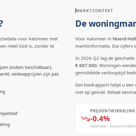
MARKTCONTEXT
?
De woningmar
ctiedata voor
Aalsmeer
met
Voor
Aalsmeer
in
Noord-Hol
een reëel bod is, zonder te
marktinformatie. Die cijfers
In
2026
Q
2
lag de
geschatte
€ 607.000
.
Woningen werde
jzen (indien beschikbaar).
gemiddelde verkooptijd be
erkt; verkoopprijzen zijn pas
Een biedrapport helpt u een
ing
niet op gevoel. Betaal eenma
PRIJSONTWIKKELING
mpetitief
-0.4%
eling
Aalsmeer
·
Noord-Hollan