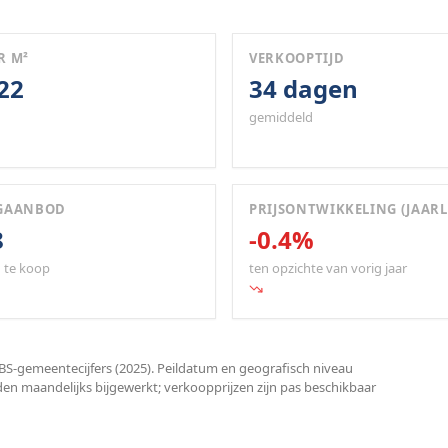
R M²
VERKOOPTIJD
722
34 dagen
gemiddeld
GAANBOD
PRIJSONTWIKKELING (JAARL
8
-0.4%
 te koop
ten opzichte van vorig jaar
S-gemeentecijfers (2025). Peildatum en geografisch niveau
den maandelijks bijgewerkt; verkoopprijzen zijn pas beschikbaar