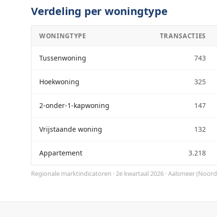
Verdeling per woningtype
WONINGTYPE
TRANSACTIES
Tussenwoning
743
Hoekwoning
325
2-onder-1-kapwoning
147
Vrijstaande woning
132
Appartement
3.218
Regionale marktindicatoren · 2e kwartaal 2026
·
Aalsmeer
(
Noord