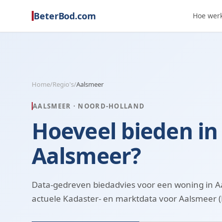
BeterBod.com
Hoe werk
Home
/
Regio's
/
Aalsmeer
AALSMEER
·
NOORD-HOLLAND
Hoeveel bieden in
Aalsmeer?
Data-gedreven biedadvies voor een woning in A
actuele Kadaster- en marktdata voor Aalsmeer (