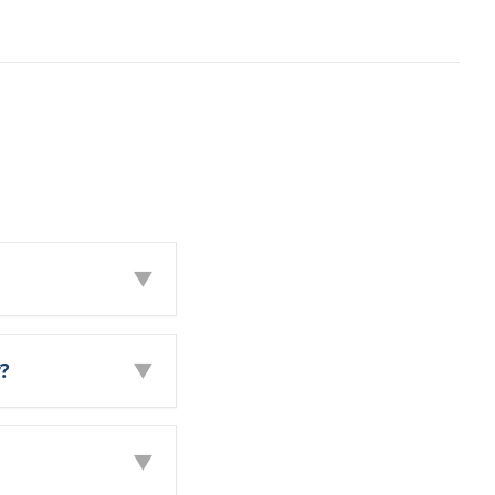
▼
?
▼
▼