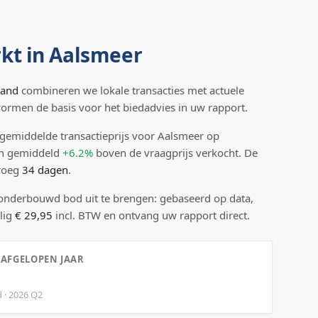
kt in
Aalsmeer
land
combineren we lokale transacties met actuele
 vormen de basis voor het biedadvies in uw rapport.
gemiddelde transactieprijs
voor Aalsmeer
op
n gemiddeld
+6.2%
boven
de vraagprijs verkocht.
De
droeg
34
dagen
.
 onderbouwd bod uit te brengen: gebaseerd op data,
lig
€ 29,95
incl. BTW en ontvang uw rapport direct.
 AFGELOPEN JAAR
d
·
2026
Q
2