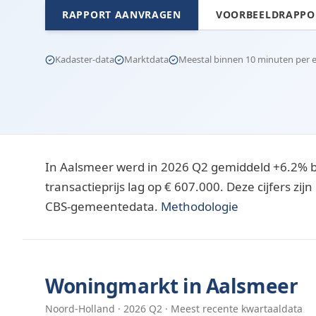
RAPPORT AANVRAGEN
VOORBEELDRAPPOR
Kadaster-data
Marktdata
Meestal binnen 10 minuten per e-
In Aalsmeer werd in 2026 Q2 gemiddeld +6.2% 
transactieprijs lag op € 607.000. Deze cijfers z
CBS-gemeentedata.
Methodologie
Woningmarkt in
Aalsmeer
Noord-Holland
·
2026
Q
2
· Meest recente kwartaaldata