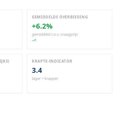
GEMIDDELDE OVERBIEDING
+6.2%
gemiddeld t.o.v. vraagprijs
IJKS)
KRAPTE-INDICATOR
3.4
lager = krapper