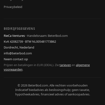
Privacybeleid
BEDRIJFSGEGEVENS
RieCa Ventures
·
Handelsnaam: BeterBod.com
KvK
42082739
· BTW
NL005481773B62
Dordrecht, Nederland
info@beterbod.com
Neem contact op
Prijzen en betalingen in EUR (iDEAL). Zie
tarieven
en
algemene
voorwaarden
.
©
2026
BeterBod.com
. Alle rechten voorbehouden
Indicatief biedadvies als beslissingshulp; geen taxatie,
hypotheekadvies, financieel advies of aankoopadvies.