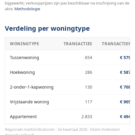
bijgewerkt; verkoopprijzen zijn pas beschikbaar na inschrijving van de
akte.
Methodologie
Verdeling per woningtype
WONINGTYPE
TRANSACTIES
TRANSACTIEPRI
Tussenwoning
654
€ 579.0
Hoekwoning
286
€ 587.0
2-onder-1-kapwoning
130
€ 708.0
Vrijstaande woning
117
€ 905.0
Appartement
2.833
€ 494.0
Regionale marktindicatoren · 2e kwartaal 2026
·
Edam-Volendam