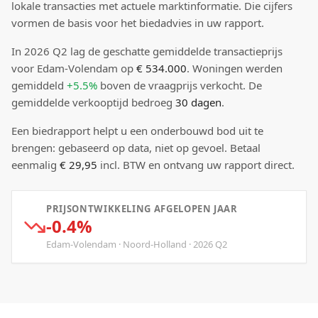
lokale transacties met actuele marktinformatie. Die cijfers
vormen de basis voor het biedadvies in uw rapport.
In
2026
Q
2
lag de
geschatte
gemiddelde transactieprijs
voor Edam-Volendam
op
€ 534.000
.
Woningen werden
gemiddeld
+5.5%
boven
de vraagprijs verkocht.
De
gemiddelde verkooptijd bedroeg
30
dagen
.
Een biedrapport helpt u een onderbouwd bod uit te
brengen: gebaseerd op data, niet op gevoel. Betaal
eenmalig
€ 29,95
incl. BTW en ontvang uw rapport direct.
PRIJSONTWIKKELING AFGELOPEN JAAR
-0.4%
Edam-Volendam
·
Noord-Holland
·
2026
Q
2