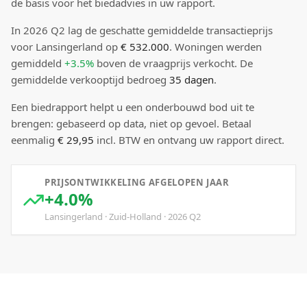
de basis voor het biedadvies in uw rapport.
In
2026
Q
2
lag de
geschatte
gemiddelde transactieprijs
voor Lansingerland
op
€ 532.000
.
Woningen werden
gemiddeld
+3.5%
boven
de vraagprijs verkocht.
De
gemiddelde verkooptijd bedroeg
35
dagen
.
Een biedrapport helpt u een onderbouwd bod uit te
brengen: gebaseerd op data, niet op gevoel. Betaal
eenmalig
€ 29,95
incl. BTW en ontvang uw rapport direct.
PRIJSONTWIKKELING AFGELOPEN JAAR
+4.0%
Lansingerland
·
Zuid-Holland
·
2026
Q
2