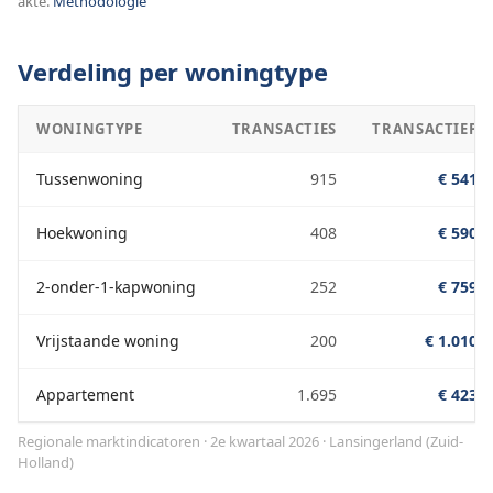
akte.
Methodologie
Verdeling per woningtype
WONINGTYPE
TRANSACTIES
TRANSACTIEPRI
Tussenwoning
915
€ 541.0
Hoekwoning
408
€ 590.0
2-onder-1-kapwoning
252
€ 759.0
Vrijstaande woning
200
€ 1.010.
Appartement
1.695
€ 423.0
Regionale marktindicatoren · 2e kwartaal 2026
·
Lansingerland
(
Zuid-
Holland
)