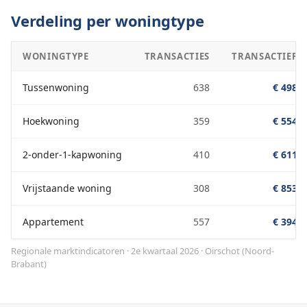
Verdeling per woningtype
WONINGTYPE
TRANSACTIES
TRANSACTIEPRI
Tussenwoning
638
€ 498.0
Hoekwoning
359
€ 554.0
2-onder-1-kapwoning
410
€ 611.0
Vrijstaande woning
308
€ 853.0
Appartement
557
€ 394.0
Regionale marktindicatoren · 2e kwartaal 2026
·
Oirschot
(
Noord-
Brabant
)