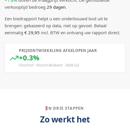
+1.8%
boven
de vraagprijs verkocht.
De gemiddelde
verkooptijd bedroeg
29
dagen
.
Een biedrapport helpt u een onderbouwd bod uit te
brengen: gebaseerd op data, niet op gevoel. Betaal
eenmalig
€ 29,95
incl. BTW en ontvang uw rapport direct.
PRIJSONTWIKKELING AFGELOPEN JAAR
+0.3%
Oirschot
·
Noord-Brabant
·
2026
Q
2
IN DRIE STAPPEN
Zo werkt het