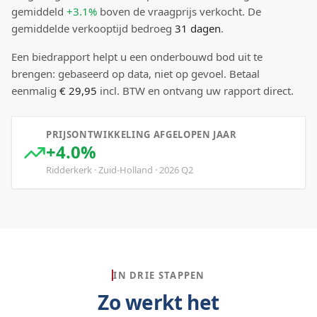
gemiddeld
+3.1%
boven
de vraagprijs verkocht.
De
gemiddelde verkooptijd bedroeg
31
dagen
.
Een biedrapport helpt u een onderbouwd bod uit te
brengen: gebaseerd op data, niet op gevoel. Betaal
eenmalig
€ 29,95
incl. BTW en ontvang uw rapport direct.
PRIJSONTWIKKELING AFGELOPEN JAAR
+4.0%
Ridderkerk
·
Zuid-Holland
·
2026
Q
2
IN DRIE STAPPEN
Zo werkt het