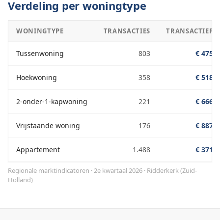
Verdeling per woningtype
WONINGTYPE
TRANSACTIES
TRANSACTIEPRI
Tussenwoning
803
€ 475.0
Hoekwoning
358
€ 518.0
2-onder-1-kapwoning
221
€ 666.0
Vrijstaande woning
176
€ 887.0
Appartement
1.488
€ 371.0
Regionale marktindicatoren · 2e kwartaal 2026
·
Ridderkerk
(
Zuid-
Holland
)