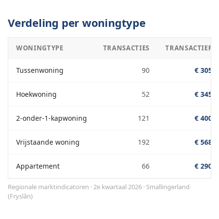
Verdeling per woningtype
WONINGTYPE
TRANSACTIES
TRANSACTIEPRI
Tussenwoning
90
€ 305.0
Hoekwoning
52
€ 345.0
2-onder-1-kapwoning
121
€ 400.0
Vrijstaande woning
192
€ 568.0
Appartement
66
€ 290.0
Regionale marktindicatoren · 2e kwartaal 2026
·
Smallingerland
(
Fryslân
)