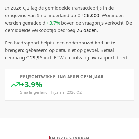
In
2026
Q
2
lag de
gemiddelde transactieprijs
in de
omgeving van Smallingerland
op
€ 426.000
.
Woningen
werden gemiddeld
+3.7%
boven
de vraagprijs verkocht.
De
gemiddelde verkooptijd bedroeg
26
dagen
.
Een biedrapport helpt u een onderbouwd bod uit te
brengen: gebaseerd op data, niet op gevoel. Betaal
eenmalig
€ 29,95
incl. BTW en ontvang uw rapport direct.
PRIJSONTWIKKELING AFGELOPEN JAAR
+3.9%
Smallingerland
·
Fryslân
·
2026
Q
2
IN DRIE STAPPEN