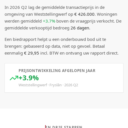
In
2026
Q
2
lag de
gemiddelde transactieprijs
in de
omgeving van Weststellingwerf
op
€ 426.000
.
Woningen
werden gemiddeld
+3.7%
boven
de vraagprijs verkocht.
De
gemiddelde verkooptijd bedroeg
26
dagen
.
Een biedrapport helpt u een onderbouwd bod uit te
brengen: gebaseerd op data, niet op gevoel. Betaal
eenmalig
€ 29,95
incl. BTW en ontvang uw rapport direct.
PRIJSONTWIKKELING AFGELOPEN JAAR
+3.9%
Weststellingwerf
·
Fryslân
·
2026
Q
2
IN DRIE STAPPEN