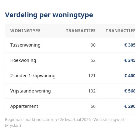
Verdeling per woningtype
WONINGTYPE
TRANSACTIES
TRANSACTIEPRI
Tussenwoning
90
€ 305.0
Hoekwoning
52
€ 345.0
2-onder-1-kapwoning
121
€ 400.0
Vrijstaande woning
192
€ 568.0
Appartement
66
€ 290.0
Regionale marktindicatoren · 2e kwartaal 2026
·
Weststellingwerf
(
Fryslân
)