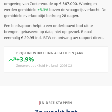
omgeving van Zoeterwoude
op
€ 567.000
.
Woningen
werden gemiddeld
+5.3%
boven
de vraagprijs verkocht.
De
gemiddelde verkooptijd bedroeg
28
dagen
.
Een biedrapport helpt u een onderbouwd bod uit te
brengen: gebaseerd op data, niet op gevoel. Betaal
eenmalig
€ 29,95
incl. BTW en ontvang uw rapport direct.
PRIJSONTWIKKELING AFGELOPEN JAAR
+3.9%
Zoeterwoude
·
Zuid-Holland
·
2026
Q
2
IN DRIE STAPPEN