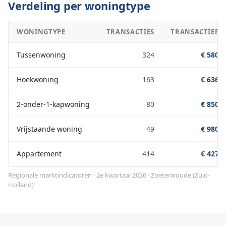
Verdeling per woningtype
WONINGTYPE
TRANSACTIES
TRANSACTIEPRI
Tussenwoning
324
€ 580.0
Hoekwoning
163
€ 636.0
2-onder-1-kapwoning
80
€ 850.0
Vrijstaande woning
49
€ 980.0
Appartement
414
€ 427.0
Regionale marktindicatoren · 2e kwartaal 2026
·
Zoeterwoude
(
Zuid-
Holland
)