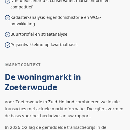
Drie biedscenario’s: conservatief, marktconform en
competitief
Kadaster-analyse: eigendomshistorie en WOZ-
ontwikkeling
Buurtprofiel en straatanalyse
Prijsontwikkeling op kwartaalbasis
MARKTCONTEXT
De woningmarkt in
Zoeterwoude
Voor
Zoeterwoude
in
Zuid-Holland
combineren we lokale
transacties met actuele marktinformatie. Die cijfers vormen
de basis voor het biedadvies in uw rapport.
In
2026
Q
2
lag de
gemiddelde transactieprijs
in de