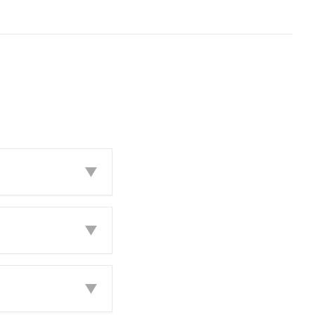
▼
▼
▼