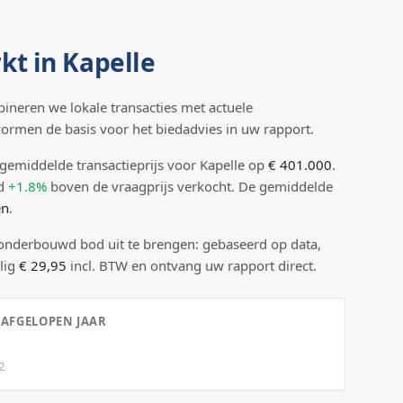
kt in
Kapelle
neren we lokale transacties met actuele
 vormen de basis voor het biedadvies in uw rapport.
gemiddelde transactieprijs
voor Kapelle
op
€ 401.000
.
d
+1.8%
boven
de vraagprijs verkocht.
De gemiddelde
en
.
 onderbouwd bod uit te brengen: gebaseerd op data,
lig
€ 29,95
incl. BTW en ontvang uw rapport direct.
 AFGELOPEN JAAR
2