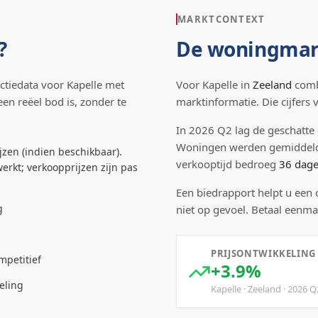
MARKTCONTEXT
?
De woningmar
ctiedata voor
Kapelle
met
Voor
Kapelle
in
Zeeland
combi
een reëel bod is, zonder te
marktinformatie. Die cijfers
In
2026
Q
2
lag de
geschatte
Woningen werden gemiddel
jzen (indien beschikbaar).
verkooptijd bedroeg
36
dag
erkt; verkoopprijzen zijn pas
Een biedrapport helpt u een
g
niet op gevoel. Betaal eenma
PRIJSONTWIKKELING
mpetitief
+3.9%
eling
Kapelle
·
Zeeland
·
2026
Q