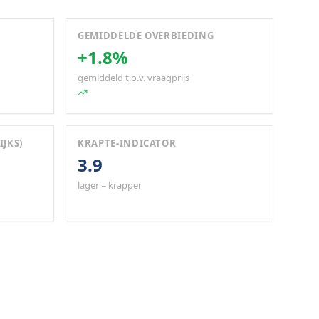
GEMIDDELDE OVERBIEDING
+1.8%
gemiddeld t.o.v. vraagprijs
IJKS)
KRAPTE-INDICATOR
3.9
lager = krapper