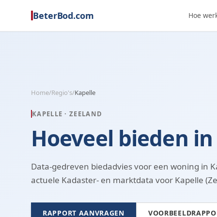
BeterBod.com
Hoe werk
Home
/
Regio's
/
Kapelle
KAPELLE
·
ZEELAND
Hoeveel bieden in
Data-gedreven biedadvies voor een woning in K
actuele Kadaster- en marktdata voor Kapelle (Ze
RAPPORT AANVRAGEN
VOORBEELDRAPPOR