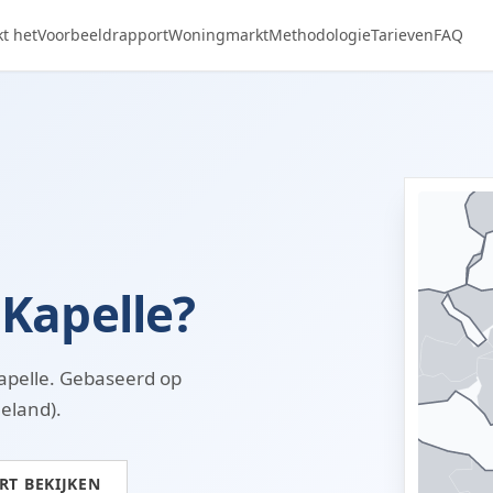
t het
Voorbeeldrapport
Woningmarkt
Methodologie
Tarieven
FAQ
 Kapelle?
apelle. Gebaseerd op
eland).
T BEKIJKEN