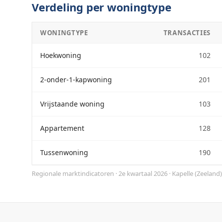
Verdeling per woningtype
WONINGTYPE
TRANSACTIES
Hoekwoning
102
2-onder-1-kapwoning
201
Vrijstaande woning
103
Appartement
128
Tussenwoning
190
Regionale marktindicatoren · 2e kwartaal 2026
·
Kapelle
(
Zeeland
)