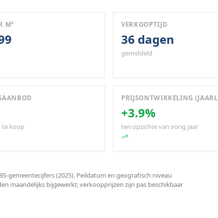
R M²
VERKOOPTIJD
699
36 dagen
gemiddeld
GAANBOD
PRIJSONTWIKKELING (JAARL
+3.9%
 te koop
ten opzichte van vorig jaar
S-gemeentecijfers (2025). Peildatum en geografisch niveau
den maandelijks bijgewerkt; verkoopprijzen zijn pas beschikbaar