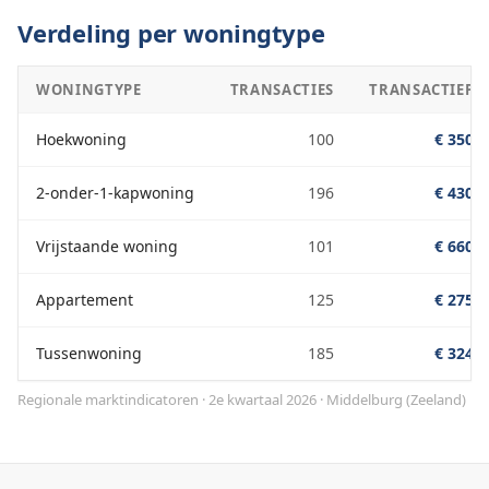
Verdeling per woningtype
WONINGTYPE
TRANSACTIES
TRANSACTIEPRI
Hoekwoning
100
€ 350.0
2-onder-1-kapwoning
196
€ 430.0
Vrijstaande woning
101
€ 660.0
Appartement
125
€ 275.0
Tussenwoning
185
€ 324.0
Regionale marktindicatoren · 2e kwartaal 2026
·
Middelburg
(
Zeeland
)