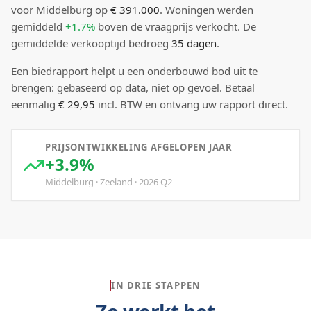
voor Middelburg
op
€ 391.000
.
Woningen werden
gemiddeld
+1.7%
boven
de vraagprijs verkocht.
De
gemiddelde verkooptijd bedroeg
35
dagen
.
Een biedrapport helpt u een onderbouwd bod uit te
brengen: gebaseerd op data, niet op gevoel. Betaal
eenmalig
€ 29,95
incl. BTW en ontvang uw rapport direct.
PRIJSONTWIKKELING AFGELOPEN JAAR
+3.9%
Middelburg
·
Zeeland
·
2026
Q
2
IN DRIE STAPPEN