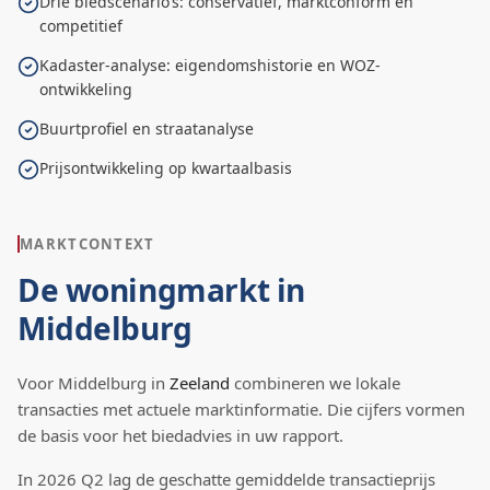
Drie biedscenario’s: conservatief, marktconform en
competitief
Kadaster-analyse: eigendomshistorie en WOZ-
ontwikkeling
Buurtprofiel en straatanalyse
Prijsontwikkeling op kwartaalbasis
MARKTCONTEXT
De woningmarkt in
Middelburg
Voor
Middelburg
in
Zeeland
combineren we lokale
transacties met actuele marktinformatie. Die cijfers vormen
de basis voor het biedadvies in uw rapport.
In
2026
Q
2
lag de
geschatte
gemiddelde transactieprijs