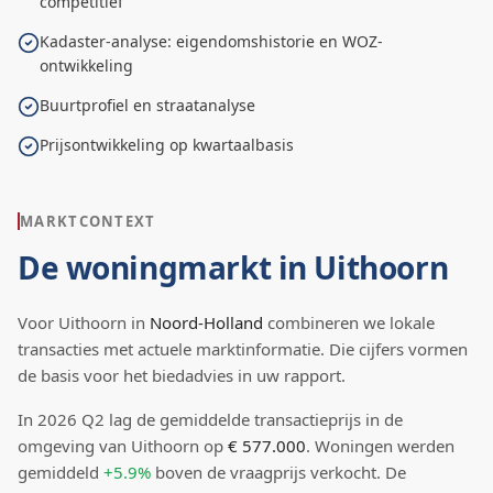
competitief
Kadaster-analyse: eigendomshistorie en WOZ-
ontwikkeling
Buurtprofiel en straatanalyse
Prijsontwikkeling op kwartaalbasis
MARKTCONTEXT
De woningmarkt in
Uithoorn
Voor
Uithoorn
in
Noord-Holland
combineren we lokale
transacties met actuele marktinformatie. Die cijfers vormen
de basis voor het biedadvies in uw rapport.
In
2026
Q
2
lag de
gemiddelde transactieprijs
in de
omgeving van Uithoorn
op
€ 577.000
.
Woningen werden
gemiddeld
+5.9%
boven
de vraagprijs verkocht.
De