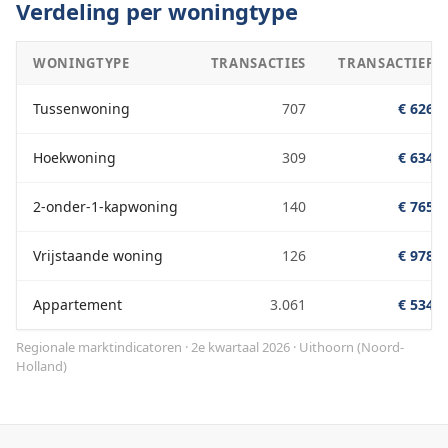
Verdeling per woningtype
WONINGTYPE
TRANSACTIES
TRANSACTIEPRI
Tussenwoning
707
€ 626.0
Hoekwoning
309
€ 634.0
2-onder-1-kapwoning
140
€ 765.0
Vrijstaande woning
126
€ 978.0
Appartement
3.061
€ 534.0
Regionale marktindicatoren · 2e kwartaal 2026
·
Uithoorn
(
Noord-
Holland
)