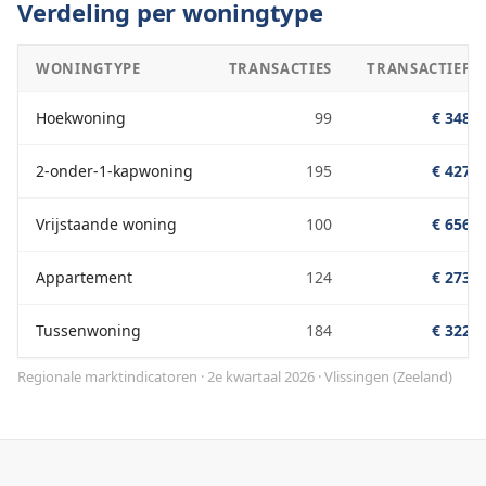
Verdeling per woningtype
WONINGTYPE
TRANSACTIES
TRANSACTIEPRI
Hoekwoning
99
€ 348.0
2-onder-1-kapwoning
195
€ 427.0
Vrijstaande woning
100
€ 656.0
Appartement
124
€ 273.0
Tussenwoning
184
€ 322.0
Regionale marktindicatoren · 2e kwartaal 2026
·
Vlissingen
(
Zeeland
)