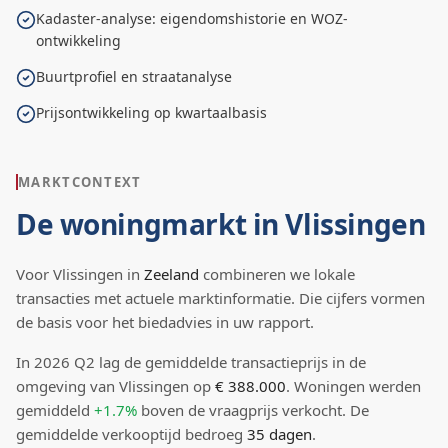
Kadaster-analyse: eigendomshistorie en WOZ-
ontwikkeling
Buurtprofiel en straatanalyse
Prijsontwikkeling op kwartaalbasis
MARKTCONTEXT
De woningmarkt in
Vlissingen
Voor
Vlissingen
in
Zeeland
combineren we lokale
transacties met actuele marktinformatie. Die cijfers vormen
de basis voor het biedadvies in uw rapport.
In
2026
Q
2
lag de
gemiddelde transactieprijs
in de
omgeving van Vlissingen
op
€ 388.000
.
Woningen werden
gemiddeld
+1.7%
boven
de vraagprijs verkocht.
De
gemiddelde verkooptijd bedroeg
35
dagen
.