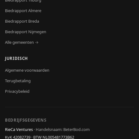
Biedrapport
Tilburg
Biedrapport
Almere
Biedrapport
Breda
Biedrapport
Nijmegen
Alle gemeenten →
JURIDISCH
Algemene voorwaarden
Terugbetaling
Privacybeleid
BEDRIJFSGEGEVENS
RieCa Ventures
·
Handelsnaam: BeterBod.com
KvK
42082739
· BTW
NL005481773B62