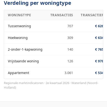
Verdeling per woningtype
WONINGTYPE
TRANSACTIES
TRANSACTIEPRI
Tussenwoning
707
€ 626.0
Hoekwoning
309
€ 634.0
2-onder-1-kapwoning
140
€ 765.0
Vrijstaande woning
126
€ 978.0
Appartement
3.061
€ 534.0
Regionale marktindicatoren · 2e kwartaal 2026
·
Waterland
(
Noord-
Holland
)