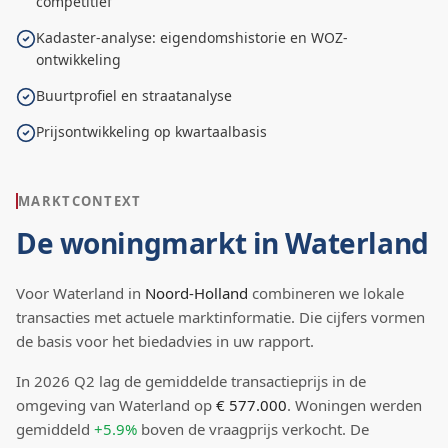
competitief
Kadaster-analyse: eigendomshistorie en WOZ-
ontwikkeling
Buurtprofiel en straatanalyse
Prijsontwikkeling op kwartaalbasis
MARKTCONTEXT
De woningmarkt in
Waterland
Voor
Waterland
in
Noord-Holland
combineren we lokale
transacties met actuele marktinformatie. Die cijfers vormen
de basis voor het biedadvies in uw rapport.
In
2026
Q
2
lag de
gemiddelde transactieprijs
in de
omgeving van Waterland
op
€ 577.000
.
Woningen werden
gemiddeld
+5.9%
boven
de vraagprijs verkocht.
De